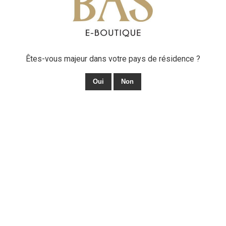
Êtes-vous majeur dans votre pays de résidence ?
CHÂTEAU BAS ROSÉ 2025
Oui
Non
12,00 €
Route de Cazan,
13116 Vernègues
France